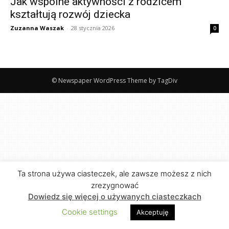
Jak wspólne aktywności z rodzicem
kształtują rozwój dziecka
Zuzanna Waszak
-
28 stycznia 2026
0
© Newspaper WordPress Theme by TagDiv
Ta strona używa ciasteczek, ale zawsze możesz z nich
zrezygnować
Dowiedz się więcej o używanych ciasteczkach
Cookie settings
Akceptuję