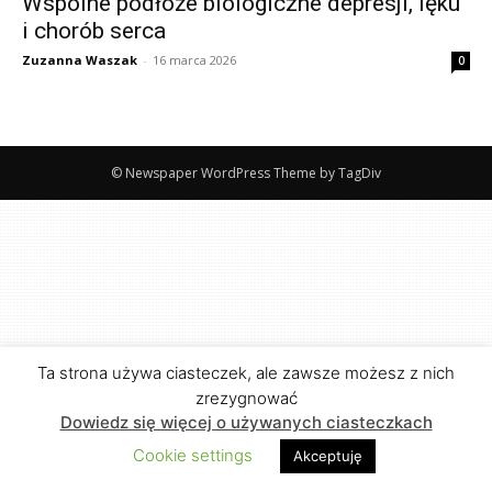
Wspólne podłoże biologiczne depresji, lęku
i chorób serca
Zuzanna Waszak
-
16 marca 2026
0
© Newspaper WordPress Theme by TagDiv
Ta strona używa ciasteczek, ale zawsze możesz z nich
zrezygnować
Dowiedz się więcej o używanych ciasteczkach
Cookie settings
Akceptuję