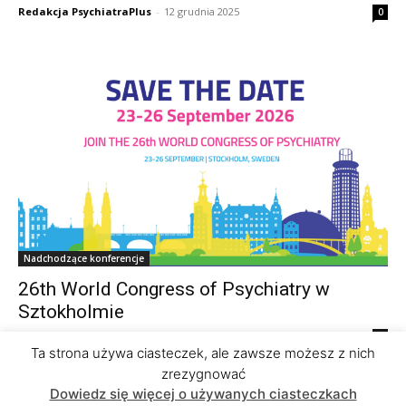
Redakcja PsychiatraPlus
-
12 grudnia 2025
0
Nadchodzące konferencje
26th World Congress of Psychiatry w
Sztokholmie
Redakcja PsychiatraPlus
-
12 grudnia 2025
0
Ta strona używa ciasteczek, ale zawsze możesz z nich
zrezygnować
Dowiedz się więcej o używanych ciasteczkach