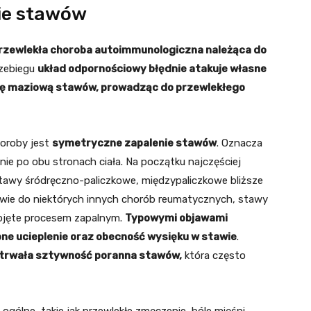
ie stawów
rzewlekła choroba autoimmunologiczna należąca do
przebiegu
układ odpornościowy błędnie atakuje własne
nę maziową stawów, prowadząc do przewlekłego
oroby jest
symetryczne zapalenie stawów
. Oznacza
nie po obu stronach ciała. Na początku najczęściej
stawy śródręczno-paliczkowe, międzypaliczkowe bliższe
twie do niektórych innych chorób reumatycznych, stawy
objęte procesem zapalnym.
Typowymi objawami
one ucieplenie oraz obecność wysięku w stawie
.
trwała sztywność poranna stawów,
która często