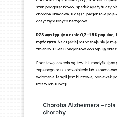
Chorobie mogą towarzyszyć również objawy og
stan podgorączkowy, spadek apetytu czy nie
choroba układowa, u części pacjentów pojaw
dotyczące innych narządów.
RZS występuje u około 0,3–1,5% populacji i
mężczyzn
. Najczęściej rozpoznaje się je mi
zmienny. U wielu pacjentów występują okres
Podstawą leczenia są tzw. leki modyfikujące 
zapalnego oraz spowolnienie lub zahamowa
wdrożenie terapii jest kluczowe, ponieważ p
utraty ich funkcji.