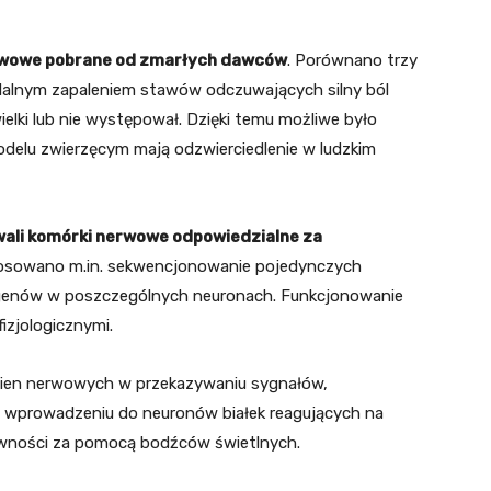
erwowe pobrane od zmarłych dawców
. Porównano trzy
dalnym zapaleniem stawów odczuwających silny ból
ielki lub nie występował. Dzięki temu możliwe było
elu zwierzęcym mają odzwierciedlenie w ludzkim
ali komórki nerwowe odpowiedzialne za
tosowano m.in. sekwencjonowanie pojedynczych
 genów w poszczególnych neuronach. Funkcjonowanie
zjologicznymi.
ókien nerwowych w przekazywaniu sygnałów,
ki wprowadzeniu do neuronów białek reagujących na
tywności za pomocą bodźców świetlnych.