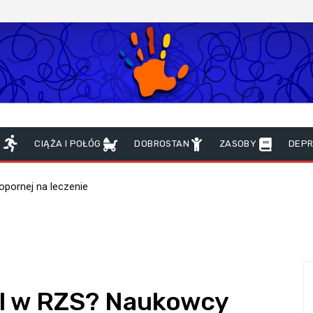
D
CIĄŻA I POŁÓG
DOBROSTAN
ZASOBY
DEP
 opornej na leczenie
ól w RZS? Naukowcy