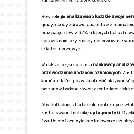
zaczerwienienie i obrzęk kończyn.
Równolegle
analizowano ludzkie zwoje n
grupy: osoby zdrowe, pacjentów z reumatoi
oraz pacjentów z RZS, u których ból był niew
sprawdzenie, czy zmiany obserwowane w mod
układzie nerwowym.
W dalszej części badania
naukowcy analizow
przewodzenie bodźców czuciowych
. Zas
komórek, które pozwala określić aktywność
neuronów badano również metodami elektrofi
Aby dokładniej zbadać rolę konkretnych wł
zastosowano technikę
optogenetyki
. Dzię
światło możliwe było kontrolowanie ich ak