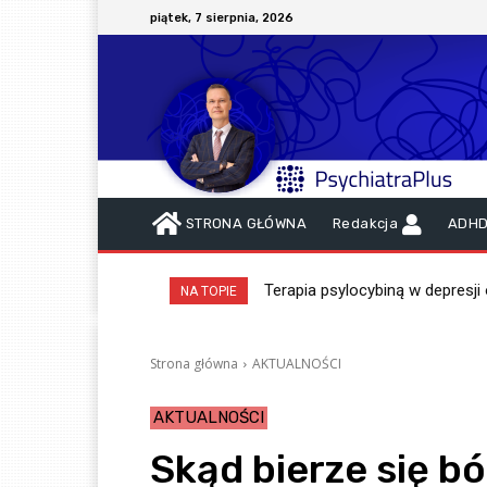
piątek, 7 sierpnia, 2026
STRONA GŁÓWNA
Redakcja
ADH
Terapia psylocybiną w depresji
NA TOPIE
Strona główna
AKTUALNOŚCI
AKTUALNOŚCI
Skąd bierze się b