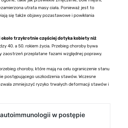
ólne, takie jak przewlekłe zmęczenie, bóle mięśni,
zamierzona utrata masy ciała. Ponieważ jest to
iają się także objawy pozastawowe i powikłania
 około trzykrotnie częściej dotyka kobiety niż
ędzy 40. a 50. rokiem życia. Przebieg choroby bywa
y zaostrzeń przeplatane fazami względnej poprawy.
przebieg choroby, które mają na celu ograniczenie stanu
nie postępującego uszkodzenia stawów. Wczesne
ozwala zmniejszyć ryzyko trwałych deformacji stawów i