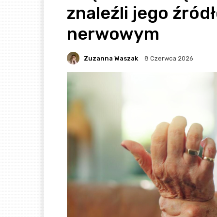
znaleźli jego źród
nerwowym
Zuzanna Waszak
8 Czerwca 2026