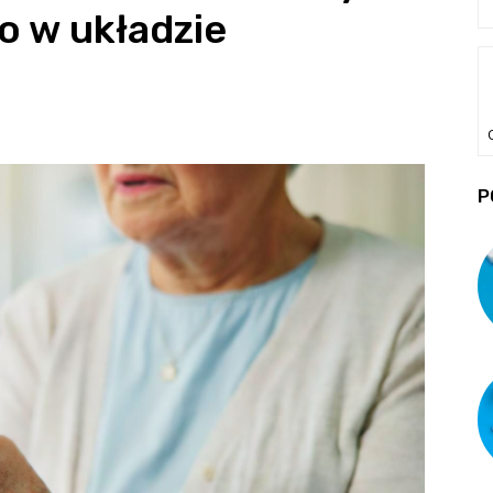
ło w układzie
P