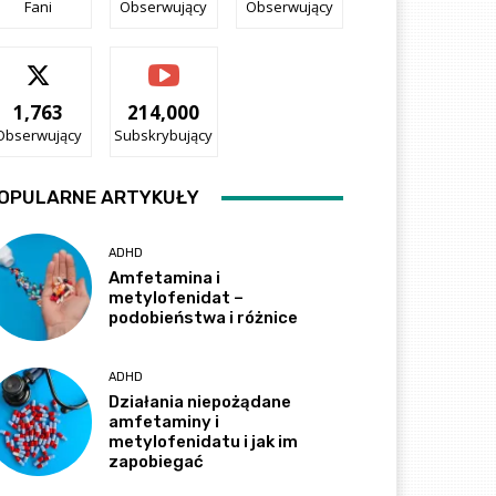
Fani
Obserwujący
Obserwujący
1,763
214,000
Obserwujący
Subskrybujący
OPULARNE ARTYKUŁY
ADHD
Amfetamina i
metylofenidat –
podobieństwa i różnice
ADHD
Działania niepożądane
amfetaminy i
metylofenidatu i jak im
zapobiegać